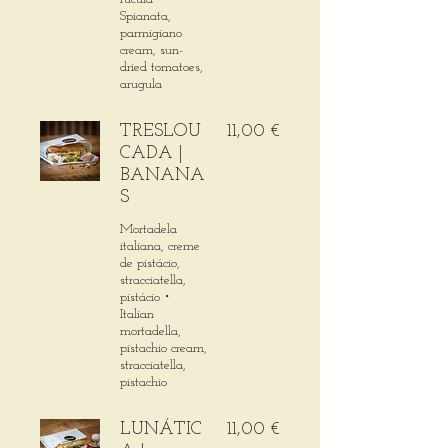
Spianata,
parmigiano
cream, sun-
dried tomatoes,
arugula
TRESLOU
11,00 €
CADA |
BANANA
S
Mortadela
italiana, creme
de pistácio,
stracciatella,
pistácio・
Italian
mortadella,
pistachio cream,
stracciatella,
pistachio
LUNÁTIC
11,00 €