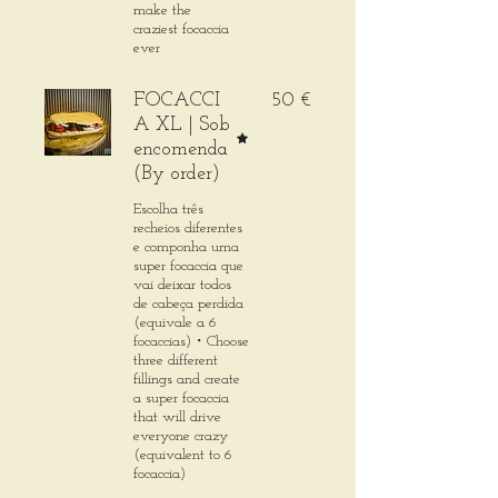
make the
craziest focaccia
ever
FOCACCI
50 €
A XL | Sob
encomenda
(By order)
Escolha três
recheios diferentes
e componha uma
super focaccia que
vai deixar todos
de cabeça perdida
(equivale a 6
focaccias)・Choose
three different
fillings and create
a super focaccia
that will drive
everyone crazy
(equivalent to 6
focaccia)