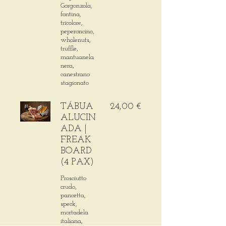
Gorgonzola,
fontina,
tricolore,
peperoncino,
wholenuts,
truffle,
mantuanela
nera,
canestrano
stagionato
TÁBUA
24,00 €
ALUCIN
ADA |
FREAK
BOARD
(4 PAX)
Prosciutto
crudo,
pancetta,
speck,
mortadela
italiana,