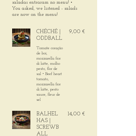
saladas entraram no menu! •
You asked, we listened - salads
are now on the menu!
CHÉCHÉ |
9,00 €
ODDBALL
Tomate coração
de boi,
mozzarella fior
di latte, molho
pesto, flor de
sal・Beef heart
tomato,
mozzarella fior
di latte, pesto
sauce, fleur de
sel
BALHEL
14,00 €
HAS |
SCREWB
ALL