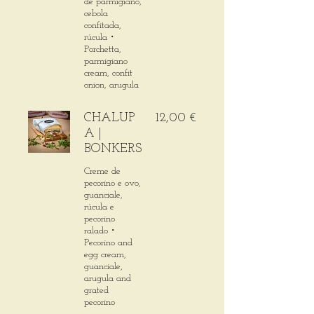
de parmigiano,
cebola
confitada,
rúcula・
Porchetta,
parmigiano
cream, confit
onion, arugula
CHALUP
12,00 €
A |
BONKERS
Creme de
pecorino e ovo,
guanciale,
rúcula e
pecorino
ralado・
Pecorino and
egg cream,
guanciale,
arugula and
grated
pecorino