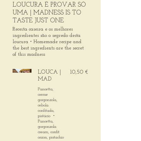
LOUCURA É PROVAR SÓ
UMA | MADNESS IS TO
TASTE JUST ONE
Receita caseira e os melhores
ingredientes são o segredo desta
loucura・Homemade recipe and
the best ingredients are the secret
of this madness
LOUCA |
10,50 €
MAD
Pancetta,
creme
gorgonzola,
cebola
confitada,
pistácio ・
Pancetta,
gorgonzola
cream, confit
onion, pistachio