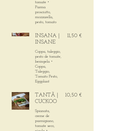
tomate・
Parma
prosciutto,
mozzarella,
pesto, tomato
INSANA |
11,50 €
INSANE
Coppa, taleggio,
pesto de tomate,
beringela・
Coppa,
Taleggio,
Tomato Pesto,
Eggplant
TANTÃ |
10,50 €
CUCKOO
Spianata,
creme de
parmigiano,
tomate seco,
rúcula・