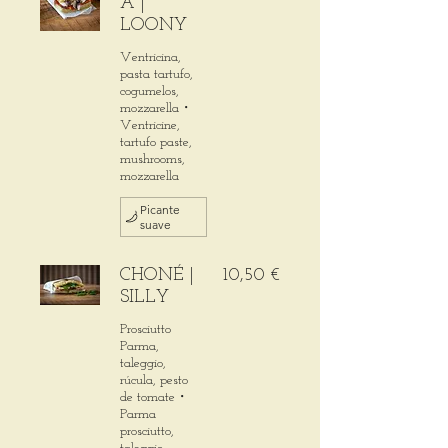
A |
LOONY
Ventricina,
pasta tartufo,
cogumelos,
mozzarella・
Ventricine,
tartufo paste,
mushrooms,
mozzarella
Picante
suave
CHONÉ |
10,50 €
SILLY
Prosciutto
Parma,
taleggio,
rúcula, pesto
de tomate・
Parma
prosciutto,