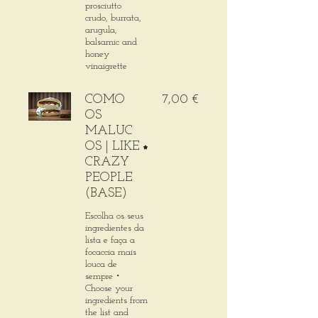
prosciutto
crudo, burrata,
arugula,
balsamic and
honey
vinaigrette
COMO
7,00 €
OS
MALUC
OS | LIKE
CRAZY
PEOPLE
(BASE)
Escolha os seus
ingredientes da
lista e faça a
focaccia mais
louca de
sempre・
Choose your
ingredients from
the list and