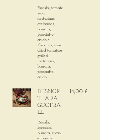
Rúcula, tomate
seco,
nectarinas
grelhadas,
burrata,
prosciutto
crudo・
Arugula, sun-
dried tomatoes,
grilled
nectarines,
burrata,
prosciutto
crudo
DESNOR
14,00 €
TEADA |
GOOFBA
LL
Rúcula,
bresaola,
burrata, uvas
e tomate