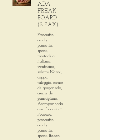
ADA |
FREAK
BOARD
(2 PAX)
Prosciutto
crudo,
pancetta,
speck,
mortadela
italiana,
ventricina,
salami Napoli,
coppa,
taleggio, creme
de gorgonzola,
creme de
parmigiano.
Acompanhada
com focaccia・
Focaccia,
prosciutto
crudo,
pancetta,
speck, Italian