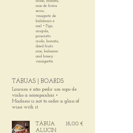
crudo, burrata,
mix de frutos
secos,
vinagrete de
balsâmico e
mel・Figs,
arugula,
prosciutto
crudo, burrata,
dried fruits
mix, balsamic
and honey
vinaigrette
TÁBUAS | BOARDS
Loucura é não pedir um copo de
vinho a acompanhar •
Madness is not to order a glass of
wine with it
TÁBUA
18,00 €
ALUCIN