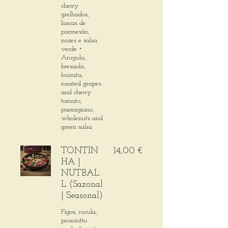
cherry
grelhados,
lascas de
parmesão,
nozes e salsa
verde・
Arugula,
bresaola,
burrata,
roasted grapes
and cherry
tomato,
parmigiano,
wholenuts and
green salsa
TONTIN
14,00 €
HA |
NUTBAL
L (Sazonal
| Seasonal)
Figos, rúcula,
prosciutto