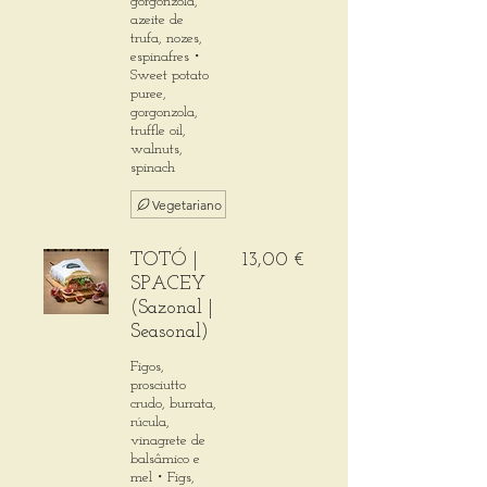
gorgonzola,
azeite de
trufa, nozes,
espinafres・
Sweet potato
puree,
gorgonzola,
truffle oil,
walnuts,
spinach
Vegetariano
TOTÓ |
13,00 €
SPACEY
(Sazonal |
Seasonal)
Figos,
prosciutto
crudo, burrata,
rúcula,
vinagrete de
balsâmico e
mel・Figs,