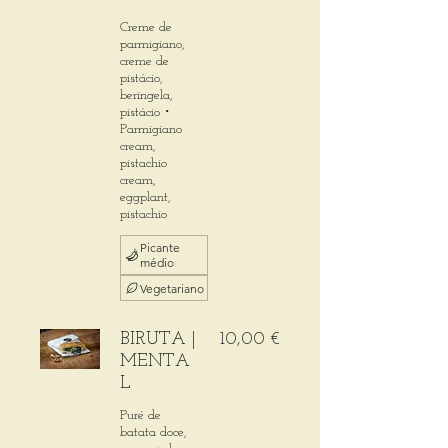
Creme de
parmigiano,
creme de
pistácio,
beringela,
pistácio・
Parmigiano
cream,
pistachio
cream,
eggplant,
pistachio
Picante
médio
Vegetariano
BIRUTA |
10,00 €
MENTA
L
Puré de
batata doce,