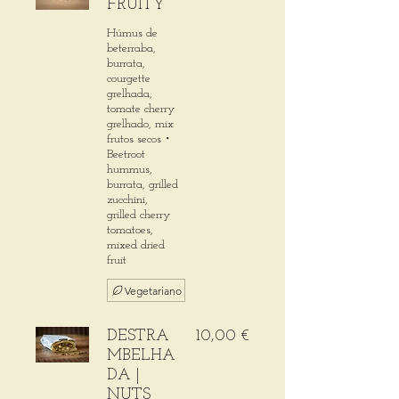
FRUITY
Húmus de
beterraba,
burrata,
courgette
grelhada,
tomate cherry
grelhado, mix
frutos secos・
Beetroot
hummus,
burrata, grilled
zucchini,
grilled cherry
tomatoes,
mixed dried
fruit
Vegetariano
DESTRA
10,00 €
MBELHA
DA |
NUTS