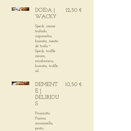
DOIDA |
12,50 €
WACKY
Speck, creme
trufado,
cogumelos,
burrata, azeite
de trufa・
Speck, truffle
cream,
mushrooms,
burrata, truffle
oil
DEMENT
10,50 €
E |
DELIRIOU
S
Prosciutto
Parma,
mozzarella,
pesto,