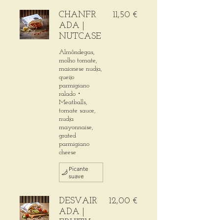
CHANFR
11,50 €
ADA |
NUTCASE
Almôndegas,
molho tomate,
maionese nudja,
queijo
parmigiano
ralado・
Meatballs,
tomate sauce,
nudja
mayonnaise,
grated
parmigiano
cheese
Picante
suave
DESVAIR
12,00 €
ADA |