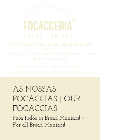
As melhores focaccias de Lisboa estão em
Belém.
Visite-nos,
venha (com)provar e junte-se aos
#breadmaniacs!
The best focaccias in Lisbon are in Belém.
Visit us, taste to confirm and join the #breadmaniacs!
AS NOSSAS
FOCACCIAS | OUR
FOCACCIAS
Para todos os Bread Maniacs! •
For all Bread Maniacs!