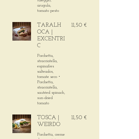
taleggio,
arugula,
tomato pesto
TARALH
11,50 €
OCA |
EXCENTRI
C
Porchetta,
stracciatella,
espinafres
salteados,
tomate seco・
Porchetta,
stracciatella,
sautéed spinach,
sun-dried
tomato
TOSCA |
11,50 €
WEIRDO
Porchetta, creme