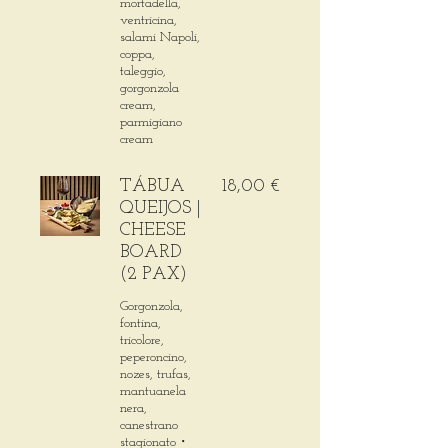
mortadella,
ventricina,
salami Napoli,
coppa,
taleggio,
gorgonzola
cream,
parmigiano
cream
TÁBUA
18,00 €
QUEIJOS |
CHEESE
BOARD
(2 PAX)
Gorgonzola,
fontina,
tricolore,
peperoncino,
nozes, trufas,
mantuanela
nera,
canestrano
stagionato・